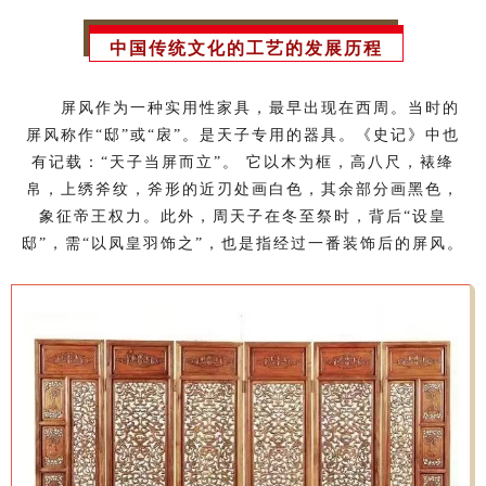
中国传统文化的工艺的发展历程
屏风作为一种实用性家具，最早出现在西周。当时的
屏风称作“邸”或“扆”。是天子专用的器具。《史记》中也
有记载：“天子当屏而立”。 它以木为框，高八尺，裱绛
帛，上绣斧纹，斧形的近刃处画白色，其余部分画黑色，
象征帝王权力。此外，周天子在冬至祭时，背后“设皇
邸”，需“以凤皇羽饰之”，也是指经过一番装饰后的屏风。