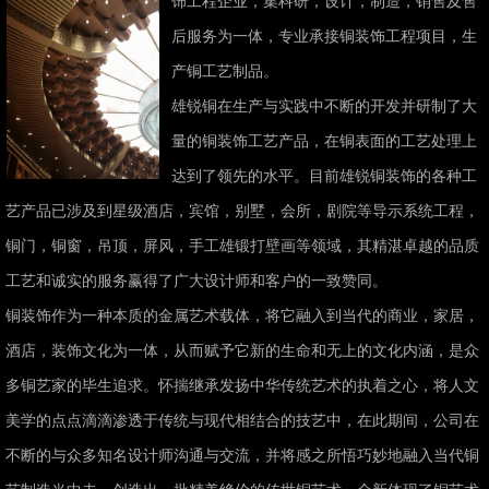
饰工程企业，集科研，设计，制造，销售及售
后服务为一体，专业承接铜装饰工程项目，生
产铜工艺制品。
雄锐铜在生产与实践中不断的开发并研制了大
量的铜装饰工艺产品，在铜表面的工艺处理上
达到了领先的水平。目前雄锐铜装饰的各种工
艺产品已涉及到星级酒店，宾馆，别墅，会所，剧院等导示系统工程，
铜门，铜窗，吊顶，屏风，手工雄锻打壁画等领域，其精湛卓越的品质
工艺和诚实的服务赢得了广大设计师和客户的一致赞同。
铜装饰作为一种本质的金属艺术载体，将它融入到当代的商业，家居，
酒店，装饰文化为一体，从而赋予它新的生命和无上的文化内涵，是众
多铜艺家的毕生追求。怀揣继承发扬中华传统艺术的执着之心，将人文
美学的点点滴滴渗透于传统与现代相结合的技艺中，在此期间，公司在
不断的与众多知名设计师沟通与交流，并将感之所悟巧妙地融入当代铜