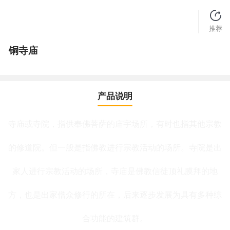
推荐
铜寺庙
产品说明
寺庙或寺院，指供奉佛菩萨的庙宇场所，有时也指其他宗教
的修道院。但一般是指佛教进行宗教活动的场所。寺院是出
家人进行宗教活动的场所，寺庙是佛教信徒顶礼膜拜的地
方，也是出家僧众修行的所在，后来逐步发展为具有多种综
合功能的建筑群。