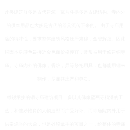
此类建筑群多是古代建筑，瓦片斗拱多是古建结构。寺内外
的供奉用品也大多是古代的器具流传下来的。 由于寺庙用
途的特殊性，要求整体建筑风格庄严肃穆，金碧辉煌。因此
铜因本身颜色最接近金色而价格便宜，常常被用于修建铜寺
庙。寺庙内外的佛像，香炉，鼎等祭祀用具，也都能用铜来
制作，尽显其庄严和尊贵。
雄锐承接的铜寺庙建筑项目，多以其佛像壁画等精湛的工
艺，和惟妙惟肖的人物造型而广受好评。而寺庙院内外用于
供奉烧香的大鼎，也是雄锐拿手的项目之一，给整体的寺庙